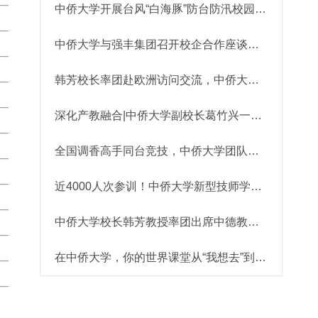
中侨大学开展台风“白海豚”防台防汛校园专项检查
中侨大学与强丰集团召开校企合作座谈会 共谋育人新路...
韩芳校长率团赴欧洲访问交流，中侨大学国际合作再拓新...
深化产教融合|中侨大学副校长葛竹兴一行赴蔚来汽车调...
全国调香高手同台竞技，中侨大学团队荣获三等奖
近4000人次参训！中侨大学新型技师学院聚焦“岗课赛证...
中侨大学校长韩芳教授率团出席中德教育论坛 共话人工...
在中侨大学，你的世界课堂从“我想去”到“我去了”